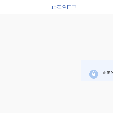
正在查询中
正在