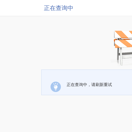
正在查询中
正在查询中，请刷新重试