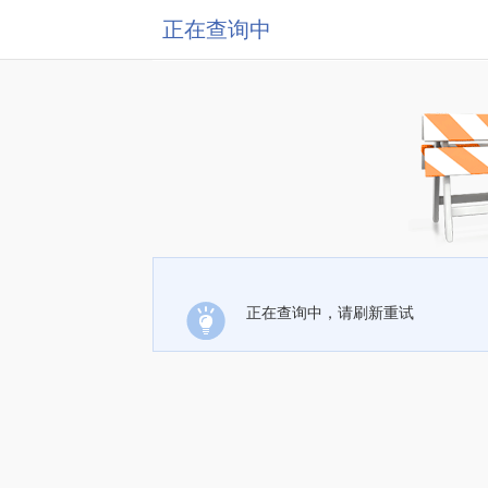
正在查询中
正在查询中，请刷新重试